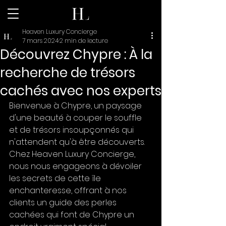
Heaven Luxury Concierge
7 mars 2024
2 min de lecture
Découvrez Chypre : À la
recherche de trésors
cachés avec nos experts
Bienvenue à Chypre, un paysage 
d'une beauté à couper le souffle 
et de trésors insoupçonnés qui 
n'attendent qu'à être découverts. 
Chez Heaven Luxury Concierge, 
nous nous engageons à dévoiler 
les secrets de cette île 
enchanteresse, offrant à nos 
clients un guide des perles 
cachées qui font de Chypre un 