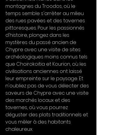
montagnes du Troodos, où le 
temps semble s'arrêter au milieu 
des rues pavées et des tavernes 
pittoresques. Pour les passionnés 
d'histoire, plongez dans les 
mystères du passé ancien de 
Chypre avec une visite de sites 
archéologiques moins connus tels 
que Choirokoitia et Kourion, où les 
civilisations anciennes ont laissé 
leur empreinte sur le paysage. Et 
n'oubliez pas de vous délecter des 
saveurs de Chypre avec une visite 
des marchés locaux et des 
tavernes, où vous pourrez 
déguster des plats traditionnels et 
vous mêler à des habitants 
chaleureux.