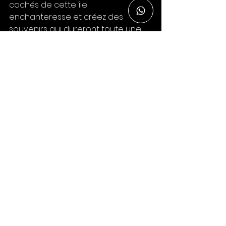
cachés de cette île 
enchanteresse et créez des 
souvenirs qui dureront toute une 
vie.
Voir tout
Posts récents