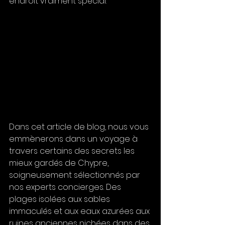
endroit vraiment spécial.
Dans cet article de blog, nous vous 
emmènerons dans un voyage à 
travers certains des secrets les 
mieux gardés de Chypre, 
soigneusement sélectionnés par 
nos experts concierges. Des 
plages isolées aux sables 
immaculés et aux eaux azurées aux 
ruines anciennes nichées dans des 