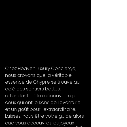
Chez Heaven Luxury Concierge, 
nous croyons que la véritable 
essence de Chypre se trouve au-
delà des sentiers battus, 
attendant d'être découverte par 
ceux qui ont le sens de l'aventure 
et un goût pour l'extraordinaire. 
Laissez-nous être votre guide alors 
que vous découvrez les joyaux 