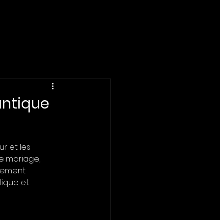
antique
r et les 
e mariage, 
énement 
ique et 