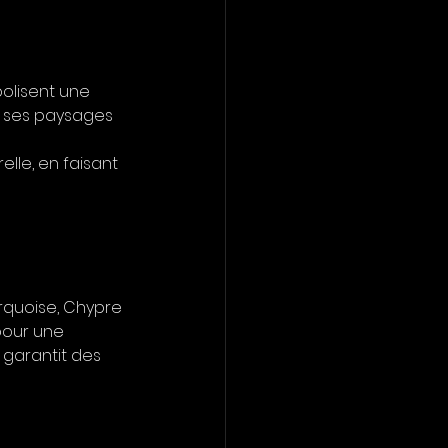
olisent une 
r ses paysages 
lle, en faisant 
rquoise, Chypre 
pour une 
 garantit des 