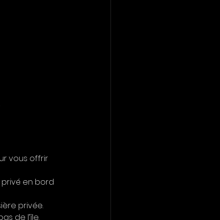
.
 vous offrir 
 privé en bord 
ière privée.
s de l’île.