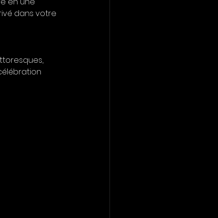
re en une 
ivé dans votre 
ittoresques, 
célébration 