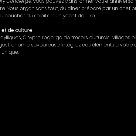
ry Concierge
, vous pouvez transformer votre anniversai
e. Nous organisons tout, du dîner préparé par un chef pr
au coucher du soleil sur un yacht de luxe.
 et de culture
ylliques, Chypre regorge de trésors culturels : villages p
t gastronomie savoureuse. Intégrez ces éléments à votre 
 unique.