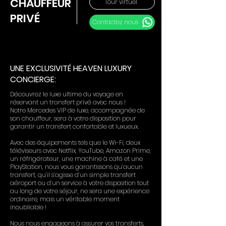
CHAUFFEUR
Tour virtuel
PRIVÉ
Contactez nous
UNE EXCLUSIVITÉ HEAVEN LUXURY
CONCIERGE:
Découvrez le luxe ultime du voyage en
réservant un transfert privé avec nous !
Notre Mercedes VIP de luxe, accompagnée de
son chauffeur, sera à votre disposition pour
garantir un transfert confortable et luxueux.
Avec des équipements tels que le Wi-Fi, deux
téléviseurs avec Netflix, YouTube, Amazon Prime,
un réfrigérateur, une machine à café et une
PlayStation, nous vous garantissons qu’aucun
transfert, qu’il s’agisse d’un simple transfert
aéroport ou d’un service à votre disposition tout
au long de votre séjour, ne sera une expérience
ordinaire, mais un véritable moment
inoubliable !
Nous nous engageons à assurer vos transferts,