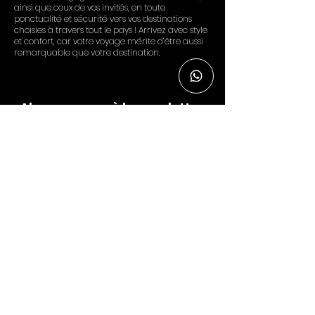
ainsi que ceux de vos invités, en toute
ponctualité et sécurité vers vos destinations
choisies à travers tout le pays ! Arrivez avec style
et confort, car votre voyage mérite d’être aussi
remarquable que votre destination.
Abonnez-vous à la newsletter
Rejoignez notre liste de diffusion et accédez à des
offres spéciales exclusives à nos abonnés.
Enter your email here
Sign up