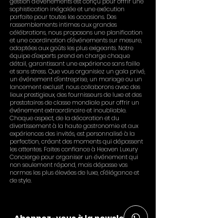
gestion d'événements est conçu pour offrir une
sophistication inégalée et une exécution
parfaite pour toutes les occasions. Des
rassemblements intimes aux grandes
célébrations, nous proposons une planification
et une coordination d'événements sur mesure,
adaptées aux goûts les plus exigeants. Notre
équipe d'experts prend en charge chaque
détail, garantissant une expérience sans faille
et sans stress. Que vous organisiez un gala privé,
un événement d'entreprise, un mariage ou un
lancement exclusif, nous collaborons avec des
lieux prestigieux, des fournisseurs de luxe et des
prestataires de classe mondiale pour offrir un
événement extraordinaire et inoubliable.
Chaque aspect, de la décoration et du
divertissement à la haute gastronomie et aux
expériences des invités, est personnalisé à la
perfection, créant des moments qui dépassent
les attentes. Faites confiance à Heaven Luxury
Concierge pour organiser un événement qui
non seulement répond, mais dépasse vos
normes les plus élevées de luxe, d'élégance et
de style.