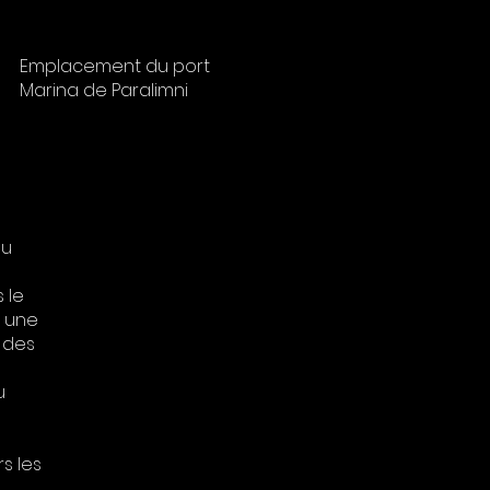
Emplacement du port
Marina de Paralimni
çu
 le
u une
 des
u
s les