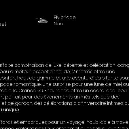
Fly bridge
Non
feet
rfaite combinaison de luxe, détente et célébration, con
teau à moteur exceptionnel de 12 mètres offre une
 confort haut de gamme et une aventure palpitante sous
capade romantique, une surprise pour une lune de miel o
le, le Cranchi 39 Endurance offre un cadre idéal pour
nt parfait pour des événements animés tels que des
e et de garçon, des célébrations d'anniversaire intimes o
 unique.
rotaras et embarquez pour un voyage inoubliable à traver
erranée. Explorez des lieux emblématiques tels que le Cap