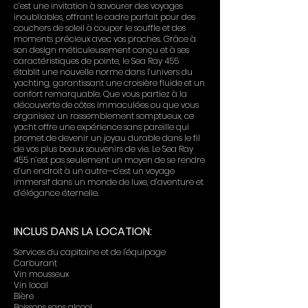
c’est une invitation à savourer des voyages
inoubliables, offrant le cadre parfait pour des
couchers de soleil à couper le souffle et des
moments précieux avec vos proches. Grâce à
son design méticuleusement conçu et à ses
caractéristiques de pointe, le Sea Ray 455
établit une nouvelle norme dans l’univers du
yachting, garantissant une croisière fluide et un
confort remarquable. Que vous partiez à la
découverte de côtes immaculées ou que vous
organisiez un rassemblement somptueux, ce
yacht offre une expérience sans pareille qui
promet de devenir un joyau durable dans le fil
de vos plus beaux souvenirs de vie. Le Sea Ray
455 n’est pas seulement un moyen de se rendre
d’un endroit à un autre—c’est un voyage
immersif dans un monde de luxe, d’aventure et
d’élégance éternelle.
INCLUS DANS LA LOCATION:
Services du capitaine et de l'équipage
Carburant
Vin mousseux
Vin local
Bière
Boissons sans alcool