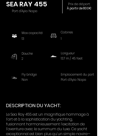
SEA RAY 455
Prix de départ:
À partir de 800€
Port d'Ayia Napa
Cabines
Max capacité
13
1
Longueur
Douche
13.7 m / 45 feet
2
Fly bridge
Emplacement du port
Non
Port d'Ayia Napa
DESCRIPTION DU YACHT:
Le Sea Ray 455 est un magnifique hommage à
l’art et à la sophistication du yachting,
fusionnant harmonieusement l’excitation de
l’aventure avec le summum du luxe. Ce yacht
exceptionnel est bien plus qu’un simple navire—