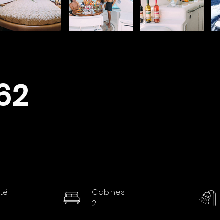
62
té
Cabines
2