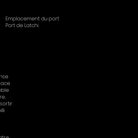
Emplacement du port
Port de Latchi
ense
space
mble
re,
sortir
li
atre