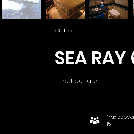
< Retour
SEA RAY 
Port de Latchi
Max capaci
15