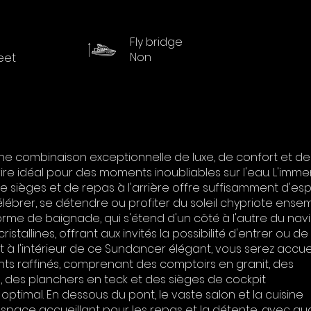
Fly bridge
Non
feet
e combinaison exceptionnelle de luxe, de confort et de
navire idéal pour des moments inoubliables sur l'eau. L'imm
e sièges et de repas à l'arrière offre suffisamment d'e
lébrer, se détendre ou profiter du soleil chypriote ense
orme de baignade, qui s'étend d'un côté à l'autre du navi
tallines, offrant aux invités la possibilité d'entrer ou de 
t à l'intérieur de ce Sundancer élégant, vous serez accueil
s raffinés, comprenant des comptoirs en granit, des
 des planchers en teck et des sièges de cockpit
ptimal. En dessous du pont, le vaste salon et la cuisine
space accueillant pour les repas et la détente, avec qu