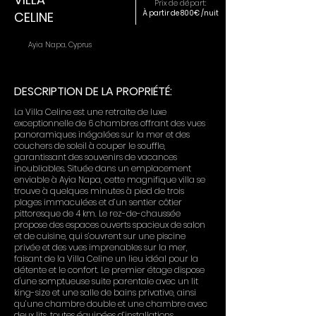
Prix de départ:
À partir de 800€ /nuit
CELINE
Ayia Napa, Cyprus
DESCRIPTION DE LA PROPRIÉTÉ:
La Villa Celine est une retraite de luxe
exceptionnelle de 6 chambres offrant des vues
panoramiques inégalées sur la mer et des
couchers de soleil à couper le souffle,
garantissant des souvenirs de vacances
inoubliables. Située dans un emplacement
enviable à Ayia Napa, cette magnifique villa se
trouve à quelques minutes à pied de trois
plages immaculées et d’un sentier côtier
pittoresque de 4 km. Le rez-de-chaussée
propose des espaces ouverts spacieux de salon
et de cuisine, qui s’ouvrent sur une piscine
privée et des vues imprenables sur la mer,
faisant de la Villa Celine un lieu idéal pour la
détente et le confort. Le premier étage dispose
d'une somptueuse suite parentale avec un lit
king-size et une salle de bains privative, ainsi
qu’une chambre double et une chambre avec
deux lits, toutes équipées d’installations