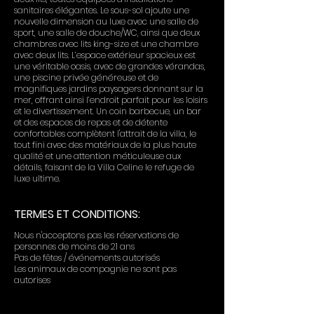
sanitaires élégantes. Le sous-sol ajoute une
nouvelle dimension au luxe avec une salle de
sport, une salle de douche/WC, ainsi que deux
chambres avec lits king-size et une chambre
avec deux lits. L’espace extérieur spacieux est
une véritable oasis, avec de grandes vérandas,
une piscine privée généreuse et de
magnifiques jardins paysagers donnant sur la
mer, offrant ainsi l’endroit parfait pour les loisirs
et le divertissement. Un coin barbecue, un bar
et des espaces de repas et de détente
confortables complètent l'attrait de la villa, le
tout fini avec des matériaux de la plus haute
qualité et une attention méticuleuse aux
détails, faisant de la Villa Celine le refuge de
luxe ultime.
TERMES ET CONDITIONS:
Nous n'acceptons pas les réservations de
personnes de moins de 21 ans
Pas de fêtes / événements autorisés
Les animaux de compagnie ne sont pas
autorises