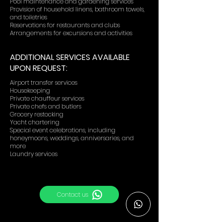
Pool maintenance and gardening services
Provision of household linens, bathroom towels,
and toiletries
Reservations for restaurants and clubs
Arrangements for excursions and activities
ADDITIONAL SERVICES AVAILABLE
UPON REQUEST:
Airport transfer services
Housekeeping
Private chauffeur services
Private chefs and butlers
Grocery restocking
Yacht chartering
Special event celebrations, including
honeymoons, weddings, anniversaries, and
more
Laundry services
Contact us