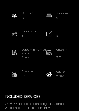
Capacité
Bedroom
12
6
Salle de bain
Lits
3
8
Durée minimum du
Check in
séjour
7 nuits
16:00
Check out
Caution
11:00
2,000€
INCLUDED SERVICES:
24/7/365 dedicated concierge assistance
Welcome amenities upon arrival