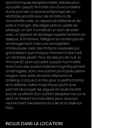
panoramiques exceptionnelles, idéales pour
accueillir jusqu'à 14 invités lors d'une croisière
d'une journée. Le spacieux flybridge est un
véritable paradis pour les amateurs de
convivialité, avec un espace de détente et de
salle à manger, des sièges près du poste de
pilotage, un bar humide et un bain de soleil
avec un espace de stockage supplémentaire en
dessous. À l'intérieur, l'élégant et contemporain
aménagement crée une atmosphère
chaleureuse, avec des finitions luxueuses qui
garantissent que chaque moment à bord soit
un véritable plaisir. Pour les séjours de nuit, le
Princess 82 peut accueillir jusqu'à huit invités
dans l'une des quatre cabines magnifiquement
aménagées, dont une cabine principale pleine
largeur avec salle de bains attenante et
dressing. Conçue à la fois pour la performance
et la détente, cette magnifique yacht vous
permet de couper les vagues en toute facilité
tout en profitant d'un confort exceptionnel sur le
pont, en faisant le choix idéal pour ceux qui
recherchent l'excellence du luxe et du style sur
l'eau.
INCLUS DANS LA LOCATION: