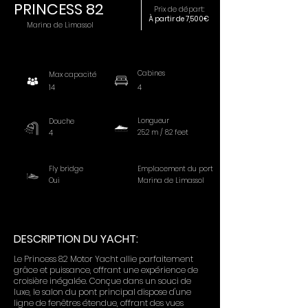
PRINCESS 82
Prix de départ:
À partir de 7,500€
Marina de Limassol
Cabines
Max capacité
14
4
Longueur
Douche
25.2 m / 82 feet
4
Fly bridge
Emplacement du port
Oui
Marina de Limassol
DESCRIPTION DU YACHT:
Le Princess 82 Motor Yacht allie parfaitement
grâce et puissance, offrant une expérience de
croisière inégalée. Conçue dans un souci de
luxe, le salon du pont principal dispose d'une
ligne de fenêtres étendue, offrant des vues