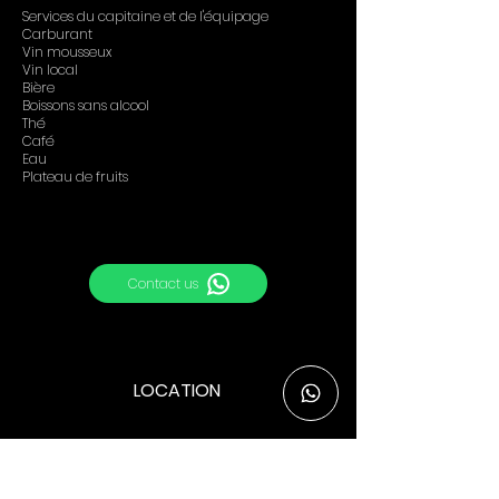
Services du capitaine et de l'équipage
Carburant
Vin mousseux
Vin local
Bière
Boissons sans alcool
Thé
Café
Eau
Plateau de fruits
Contact us
LOCATION