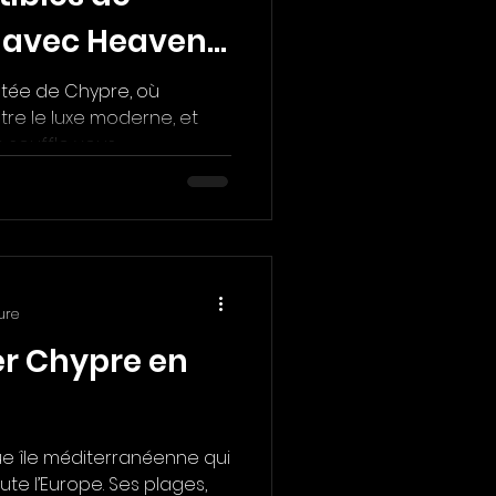
e avec Heaven
rge
ntée de Chypre, où
tre le luxe moderne, et
ouffle vous...
ure
er Chypre en
 île méditerranéenne qui
ute l’Europe. Ses plages,