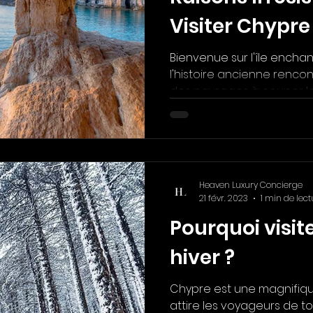
Visiter Chypr
Luxury Concie
Bienvenue sur l'île encha
l'histoire ancienne rencon
des paysages à couper le s
Heaven Luxury Concierge
21 févr. 2023
1 min de lect
Pourquoi visit
hiver ?
Chypre est une magnifique
attire les voyageurs de to