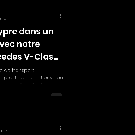
ture
ypre dans un
avec notre
cedes V-Class
e de transport
e prestige d’un jet privé au
amme. Avec fierté,...
ture