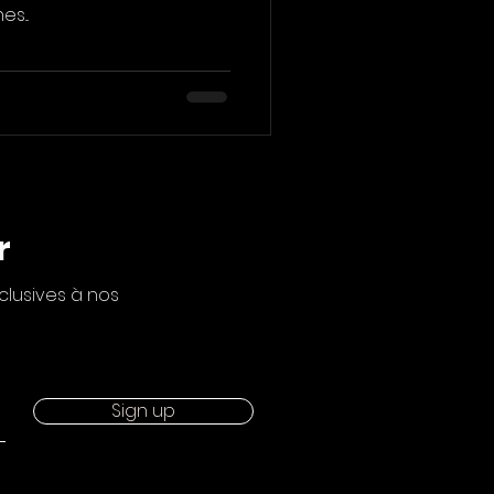
s...
r
clusives à nos
Sign up