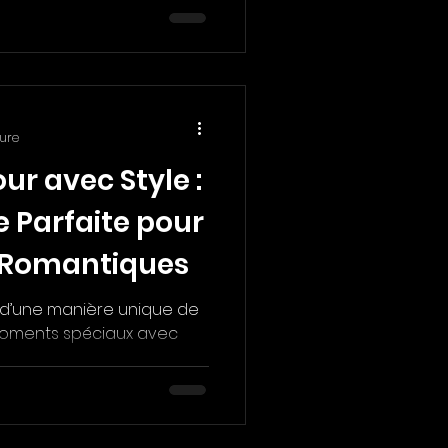
ture
ur avec Style :
 Parfaite pour
 Romantiques
 d’une manière unique de
moments spéciaux avec
z une room...