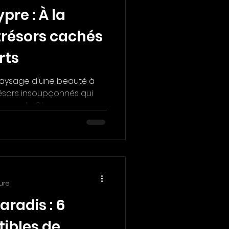
re : À la
trésors cachés
rts
paysage d'une beauté à
résors insoupçonnés qui
uverts. Chez...
ure
aradis : 6
tibles de