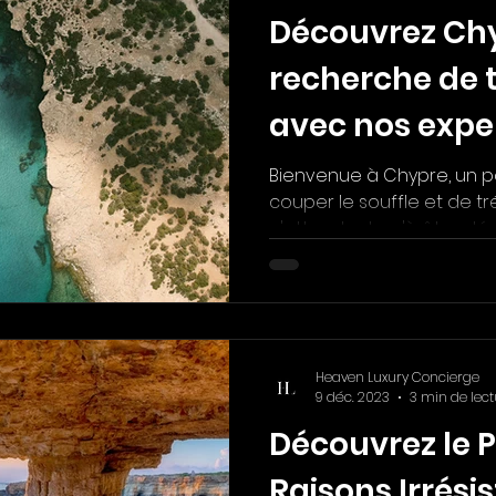
Découvrez Chyp
recherche de 
avec nos expe
Bienvenue à Chypre, un 
couper le souffle et de t
n'attendent qu'à être déco
Heaven Luxury Concierge
9 déc. 2023
3 min de lect
Découvrez le P
Raisons Irrésis