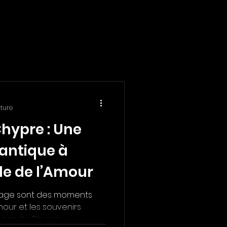
cture
hypre : Une
antique à
Île de l’Amour
riage sont des moments
mour et les souvenirs
ces de Chypre ,...