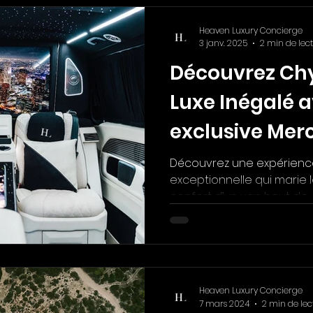
Heaven Luxury Concierge
3 janv. 2025
2 min de lec
Découvrez Ch
Luxe Inégalé 
exclusive Mer
VIP
Découvrez une expérienc
exceptionnelle qui marie l
confort d’un van haut de g
Heaven Luxury Concierge
7 mars 2024
2 min de lec